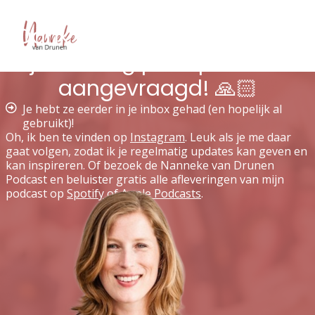
Dank je wel dat je de gratis
journaling prompts hebt
aangevraagd! 🙏🏻
Je hebt ze eerder in je inbox gehad (en hopelijk al
gebruikt)!
Oh, ik ben te vinden op
Instagram
. Leuk als je me daar
gaat volgen, zodat ik je regelmatig updates kan geven en
kan inspireren. Of bezoek de Nanneke van Drunen
Podcast en beluister gratis alle afleveringen van mijn
podcast op
Spotify
of
Apple Podcasts
.